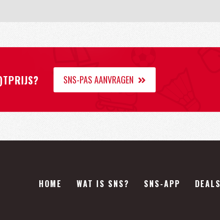
)TPRIJS?
SNS-PAS AANVRAGEN
HOME
WAT IS SNS?
SNS-APP
DEAL